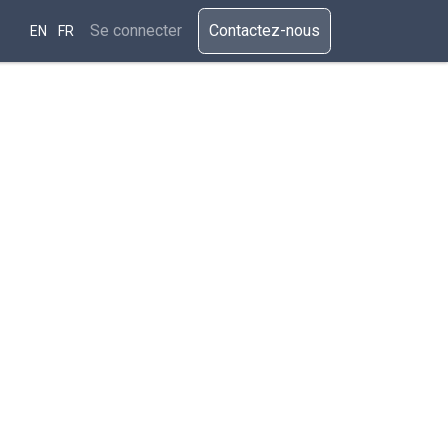
ssources
Se connecter
​​​Cont​actez-nous​​​​​​
EN
FR